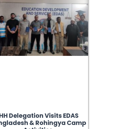
İHH Delegation Visits EDAS
ngladesh & Rohingya Camp