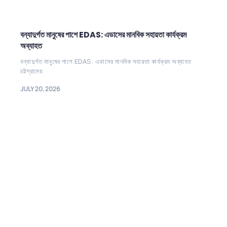
বন্যাদুর্গত মানুষের পাশে EDAS: এডাসের মানবিক সহায়তা কার্যক্রম
অব্যাহত
বন্যাদুর্গত মানুষের পাশে EDAS: এডাসের মানবিক সহায়তা কার্যক্রম অব্যাহত
চট্টগ্রামের
JULY 20, 2026
Be the Reason a Child Smiles
Your support can create lasting
change in the life of an orphan.
EDAS
welcomes individuals, families, and
organizations to take part in this