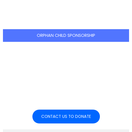
meaningful journey through:
ORPHAN CHILD SPONSORSHIP
Join hands with EDAS through
your company’s Corporate Social
Responsibility programs and help
create sustainable impact.
CONTACT US TO DONATE