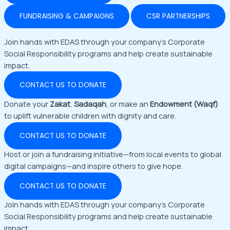
FUNDRAISING & CAMPAIGNS
CSR PARTNERSHIPS
Join hands with EDAS through your company’s Corporate
Social Responsibility programs and help create sustainable
impact.
CONTACT US TO DONATE
Donate your
Zakat
,
Sadaqah
, or make an
Endowment (Waqf)
to uplift vulnerable children with dignity and care.
CONTACT US TO DONATE
Host or join a fundraising initiative—from local events to global
digital campaigns—and inspire others to give hope.
CONTACT US TO DONATE
Join hands with EDAS through your company’s Corporate
Social Responsibility programs and help create sustainable
impact.