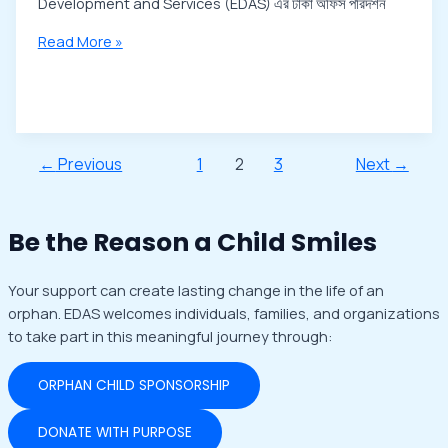
Development and Services (EDAS) এর ঢাকা অফিস পরিদর্শন
Read More »
←
Previous
1
2
3
Next
→
Be the Reason a Child Smiles
Your support can create lasting change in the life of an
orphan.
EDAS welcomes individuals, families, and organizations
to take part in this meaningful journey through:
ORPHAN CHILD SPONSORSHIP
DONATE WITH PURPOSE